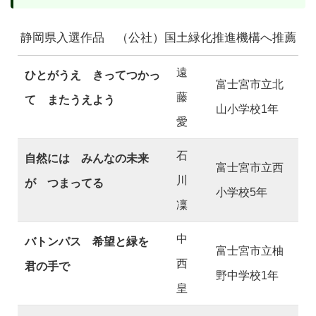
静岡県入選作品 （公社）国土緑化推進機構へ推薦
遠
ひとがうえ きってつかっ
富士宮市立北
藤
て またうえよう
山小学校1年
愛
石
自然には みんなの未来
富士宮市立西
川
が つまってる
小学校5年
凜
中
バトンパス 希望と緑を
富士宮市立柚
西
君の手で
野中学校1年
皇