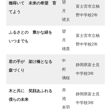
望
種蒔いて 未来の希望 育
富士宮市立柚
月
てよう
野中学校2年
琥太
望
ふるさとの 豊かな緑を
富士宮市立柚
月
いつまでも
野中学校2年
雄貴
中
君の手が 架け橋となる
静岡県富士見
村
森づくり
中学校3年
璃桜
赤
木と共に 笑顔あふれる
静岡県富士見
池
僕らの未来
中学校3年
未羽