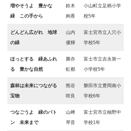
増やそうよ 豊かな
鈴木
小山町立足柄小学
緑 この手から
絢香
校5年
どんどん広がれ 地球
山内
富士宮市立人穴小
の緑
優輝
学校5年
ほっとする 緑あふれ
勝亦
富士市立吉永第一
る 豊かな自然
虹都
小学校5年
森林は未来につながる
熊谷
磐田市立豊岡南小
宝物
咲良
学校6年
つなごうよ 緑のバト
山﨑
富士宮市立柚野中
ン 未来まで
琴音
学校1年