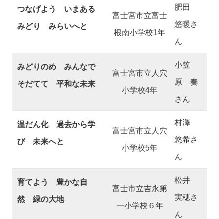
肥田
つなげよう いまある
富士宮市立富士
悠暖さ
みどり みらいへと
根南小学校1年
ん
小笠
みどりのめ みんなで
富士宮市立人穴
原 奏
そだてて 平和な未来
小学校4年
さん
村澤
温だん化 過去から学
富士宮市立人穴
悠希さ
び 未来へと
小学校5年
ん
松井
育てよう 豊かな自
富士市立吉永第
実穂さ
然 緑の大地
一小学校６年
ん