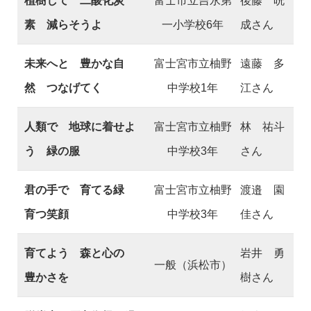
植樹して 二酸化炭
富士市立吉永第
後藤 晄
素 減らそうよ
一小学校6年
成さん
未来へと 豊かな自
富士宮市立柚野
遠藤 多
然 つなげてく
中学校1年
江さん
人類で 地球に着せよ
富士宮市立柚野
林 祐斗
う 緑の服
中学校3年
さん
君の手で 育てる緑
富士宮市立柚野
渡邉 園
育つ笑顔
中学校3年
佳さん
育てよう 森と心の
岩井 勇
一般（浜松市）
豊かさを
樹さん