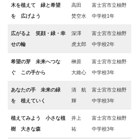
木を植えて 緑と希望
高田
富士宮市立柚野
を 広げよう
焚空水
中学校1年
広がるよ 笑顔・緑・幸
深澤
富士宮市立柚野
せの輪
虎太郎
中学校2年
希望の芽 未来へつな
榊原
富士宮市立柚野
ぐ この手から
大維心
中学校3年
あなたの手 未来の緑
清 航
富士宮市立柚野
を 植えていく
輝
中学校3年
植えてみよう 小さな植
井上
富士宮市立柚野
樹 大きな森
祐
中学校3年