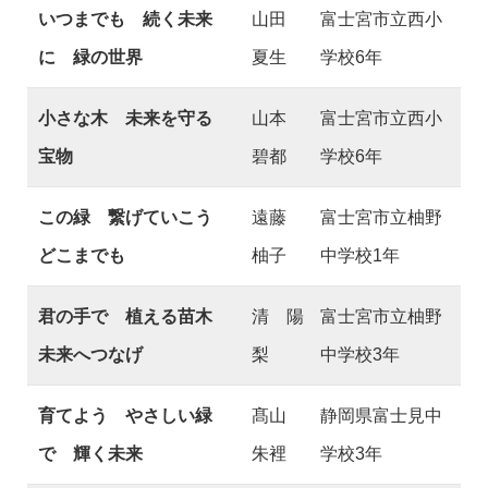
いつまでも 続く未来
山田
富士宮市立西小
に 緑の世界
夏生
学校6年
小さな木 未来を守る
山本
富士宮市立西小
宝物
碧都
学校6年
この緑 繋げていこう
遠藤
富士宮市立柚野
どこまでも
柚子
中学校1年
君の手で 植える苗木
清 陽
富士宮市立柚野
未来へつなげ
梨
中学校3年
育てよう やさしい緑
髙山
静岡県富士見中
で 輝く未来
朱裡
学校3年