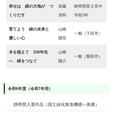
幸せは 緑の大地が つ
加藤
静岡県富士見中
くりだす
清和
学校3年
育てよう 緑の未来と
山崎
一般（下田市）
優しい心
陽登
木を植えて 100年先
山﨑
一般（磐田市）
へ 緑をつなぐ
陽介
令和6年度（令和7年用）
静岡県入選作品（国土緑化推進機構へ推薦）