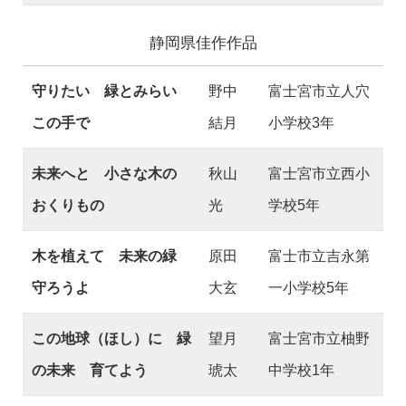
静岡県佳作作品
守りたい 緑とみらい
野中
富士宮市立人穴
この手で
結月
小学校3年
未来へと 小さな木の
秋山
富士宮市立西小
おくりもの
光
学校5年
木を植えて 未来の緑
原田
富士市立吉永第
守ろうよ
大玄
一小学校5年
この地球（ほし）に 緑
望月
富士宮市立柚野
の未来 育てよう
琥太
中学校1年