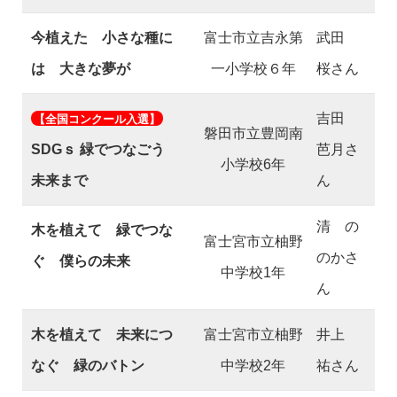
今植えた 小さな種に
富士市立吉永第
武田
は 大きな夢が
一小学校６年
桜さん
吉田
【全国コンクール入選】
磐田市立豊岡南
SDGｓ 緑でつなごう
芭月さ
小学校6年
未来まで
ん
清 の
木を植えて 緑でつな
富士宮市立柚野
のかさ
ぐ 僕らの未来
中学校1年
ん
木を植えて 未来につ
富士宮市立柚野
井上
なぐ 緑のバトン
中学校2年
祐さん