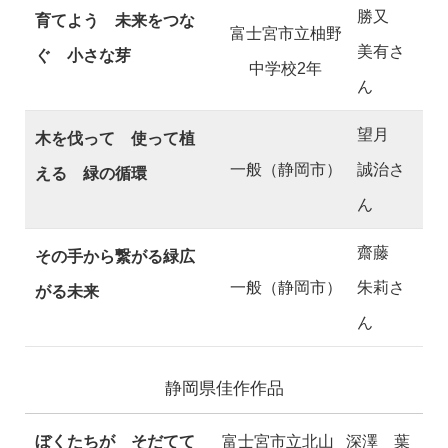
勝又
育てよう 未来をつな
富士宮市立柚野
美有さ
ぐ 小さな芽
中学校2年
ん
望月
木を伐って 使って植
一般（静岡市）
誠治さ
える 緑の循環
ん
齋藤
その手から繋がる緑広
一般（静岡市）
朱莉さ
がる未来
ん
静岡県佳作作品
ぼくたちが そだてて
富士宮市立北山
深澤 葉