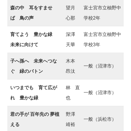
森の中 耳をすませ
望月
富士宮市立柚野中
ば 鳥の声
心那
学校2年
育てよう 豊かな緑
深澤
富士宮市立柚野中
未来に向けて
天華
学校3年
子へ孫へ 未来へつな
木本
一般（沼津市）
ぐ 緑のバトン
昂汰
いつまでも 育て広が
林 直
一般（沼津市）
れ 豊かな緑
也
君の手が 百年先の 夢植
野澤
一般（浜松市）
える
靖裕