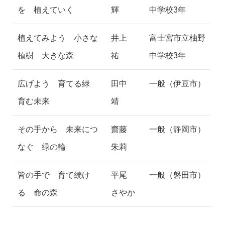
を 植えていく
輝
中学校3年
植えてみよう 小さな
井上
富士宮市立柚野
植樹 大きな森
祐
中学校3年
広げよう 育てる緑
田中
一般（伊豆市）
育む未来
靖
その手から 未来につ
齋藤
一般（静岡市）
なぐ 緑の輪
朱莉
皆の手で 育て続け
平尾
一般（磐田市）
る 命の森
さやか