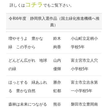
コチラ
詳しくは
でもご覧下さい。
令和6年度 静岡県入選作品（国土緑化推進機構へ推
薦）
増やそうよ 豊かな
鈴木
小山町立足柄小
緑 この手から
絢香
学校5年
どんどん広がれ 地球
山内
富士宮市立人穴
の緑
優輝
小学校5年
ほっとする 緑あふれ
勝亦
富士市立吉永第
る 豊かな自然
虹都
一小学校5年
森林は未来につながる
熊谷
磐田市立豊岡南