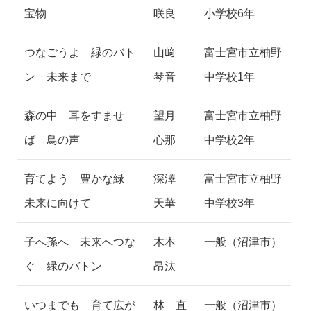
宝物
咲良
小学校6年
つなごうよ 緑のバト
山﨑
富士宮市立柚野
ン 未来まで
琴音
中学校1年
森の中 耳をすませ
望月
富士宮市立柚野
ば 鳥の声
心那
中学校2年
育てよう 豊かな緑
深澤
富士宮市立柚野
未来に向けて
天華
中学校3年
子へ孫へ 未来へつな
木本
一般（沼津市）
ぐ 緑のバトン
昂汰
いつまでも 育て広が
林 直
一般（沼津市）