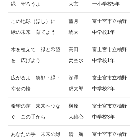
緑 守ろうよ
大玄
一小学校5年
この地球（ほし）に
望月
富士宮市立柚野
緑の未来 育てよう
琥太
中学校1年
木を植えて 緑と希望
高田
富士宮市立柚野
を 広げよう
焚空水
中学校1年
広がるよ 笑顔・緑・
深澤
富士宮市立柚野
幸せの輪
虎太郎
中学校2年
希望の芽 未来へつな
榊原
富士宮市立柚野
ぐ この手から
大維心
中学校3年
あなたの手 未来の緑
清 航
富士宮市立柚野