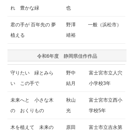
れ 豊かな緑
也
君の手が 百年先の 夢
野澤
一般（浜松市）
植える
靖裕
令和6年度 静岡県佳作作品
守りたい 緑とみら
野中
富士宮市立人穴
い この手で
結月
小学校3年
未来へと 小さな木
秋山
富士宮市立西小
の おくりもの
光
学校5年
木を植えて 未来の
原田
富士市立吉永第